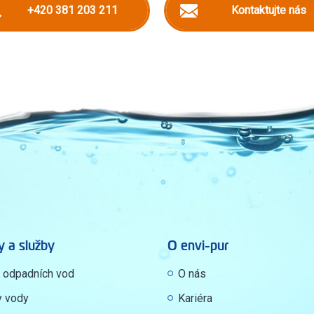
+420 381 203 211
Kontaktujte nás
y a služby
O envi-pur
y odpadních vod
O nás
y vody
Kariéra