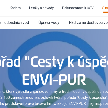
Kariéra
Letáky a návody
Dokumentace k ČOV
O n
ění odpadních vod
Úprava vody
Nádrže na dešťovou v
řad "Cesty k úspě
ENVI-PUR
rmu, která vyrostla z garážové firmy o třech lidech v úspěšnou sp
ř 150 zaměstnanci, nás oslovili tvůrci pořadu "Cesty k úspěchu"
hu představují právě takové firmy, jako je ENVI-PUR, mají inspiro