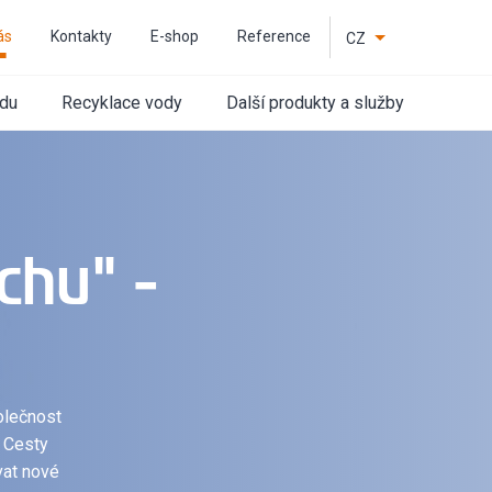
ás
Kontakty
E-shop
Reference
CZ
EN
odu
Recyklace vody
Další produkty a služby
chu" -
olečnost
. Cesty
vat nové