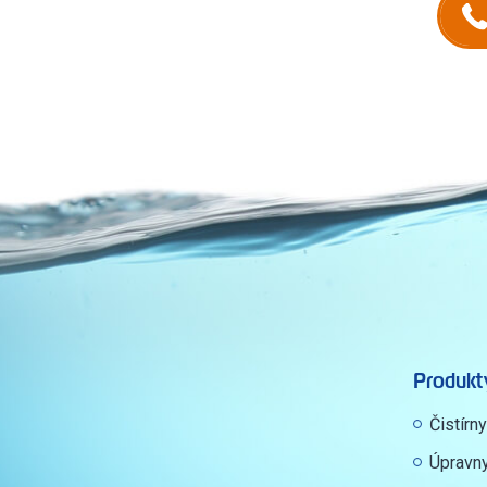
Produkt
Čistírn
Úpravn