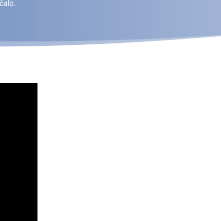
čalo.