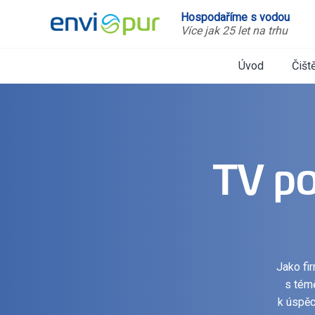
Hospodaříme s vodou
Více jak 25 let na trhu
Úvod
Čišt
TV po
Jako fi
s témě
k úspěc