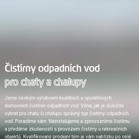
Čistírny odpadních vod
pro chaty a chalupy
Jsme českým výrobcem kvalitních a spolehlivých
domovních čistíren odpadních vod. Víme, jak je důležité
vybrat pro chatu či chalupu správný typ čistírny odpadních
vod. Poradíme vám. Nainstalujeme a zprovozníme čistírnu
a předáme zkušenosti s provozem čistírny u rekreačních
objektů. Kvalifikovaný prodejní tým je vám nablízku po celé