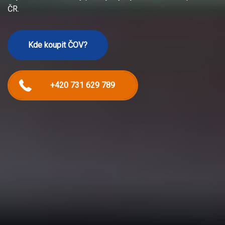
ČR.
Kde koupit ČOV?
+420 731 629 789