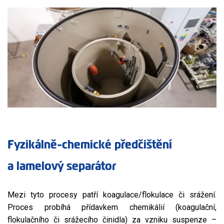
Fyzikálně-chemické předčištění
a lamelový separátor
Mezi tyto procesy patří koagulace/flokulace či srážení.
Proces probíhá přídavkem chemikálií (koagulační,
flokulačního či srážecího činidla) za vzniku suspenze –