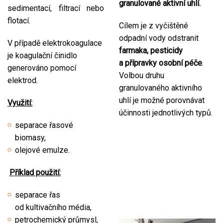
granulované aktivní uhlí.
sedimentací, filtrací nebo
flotací.
Cílem je z vyčištěné
odpadní vody odstranit
V případě elektrokoagulace
farmaka, pesticidy
je koagulační činidlo
a přípravky osobní péče
.
generováno pomocí
Volbou druhu
elektrod.
granulovaného aktivního
uhlí je možné porovnávat
Využití:
účinnosti jednotlivých typů.
separace řasové
biomasy,
olejové emulze.
Příklad použití:
separace řas
od kultivačního média,
petrochemický průmysl,