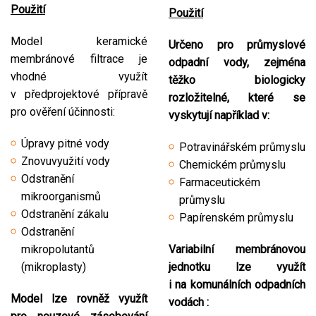
Použití
Použití
Model keramické
Určeno pro průmyslové
membránové filtrace je
odpadní vody, zejména
vhodné využít
těžko biologicky
v předprojektové přípravě
rozložitelné, které se
pro ověření účinnosti:
vyskytují například v:
Úpravy pitné vody
Potravinářském průmyslu
Znovuvyužití vody
Chemickém průmyslu
Odstranění
Farmaceutickém
mikroorganismů
průmyslu
Odstranění zákalu
Papírenském průmyslu
Odstranění
mikropolutantů
Variabilní membránovou
(mikroplasty)
jednotku lze využít
i na komunálních odpadních
Model lze rovněž využít
vodách :