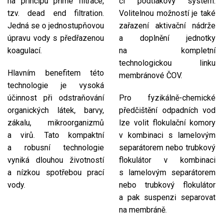
na principu přímé filtrace,
či podtlakový systém.
tzv. dead end filtration.
Volitelnou možností je také
Jedná se o jednostupňovou
zařazení aktivační nádrže
úpravu vody s předřazenou
a doplnění jednotky
koagulací.
na kompletní
technologickou linku
Hlavním benefitem této
membránové ČOV.
technologie je vysoká
účinnost při odstraňování
Pro fyzikálně-chemické
organických látek, barvy,
předčištění odpadních vod
zákalu, mikroorganizmů
lze volit flokulační komory
a virů. Tato kompaktní
v kombinaci s lamelovým
a robusní technologie
separátorem nebo trubkový
vyniká dlouhou životností
flokulátor v kombinaci
a nízkou spotřebou prací
s lamelovým separátorem
vody.
nebo trubkový flokulátor
a pak suspenzi separovat
na membráně.