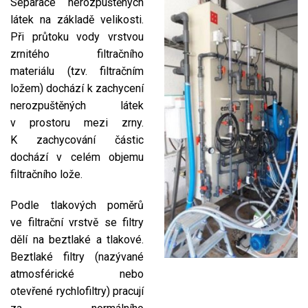
Separace nerozpuštěných
látek na základě velikosti.
Při průtoku vody vrstvou
zrnitého filtračního
materiálu (tzv. filtračním
ložem) dochází k zachycení
nerozpuštěných látek
v prostoru mezi zrny.
K zachycování částic
dochází v celém objemu
filtračního lože.
Podle tlakových poměrů
ve filtrační vrstvě se filtry
dělí na beztlaké a tlakové.
Beztlaké filtry (nazývané
atmosférické nebo
otevřené rychlofiltry) pracují