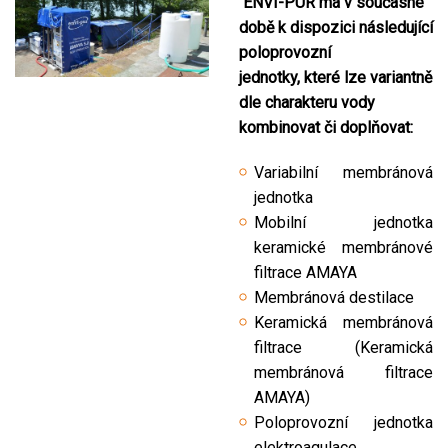
ENVI-PUR má v současné
době k dispozici následující
poloprovozní
jednotky, které lze variantně
dle charakteru vody
kombinovat či doplňovat:
Variabilní membránová
jednotka
Mobilní jednotka
keramické membránové
filtrace AMAYA
Membránová destilace
Keramická membránová
filtrace (Keramická
membránová filtrace
AMAYA)
Poloprovozní jednotka
elektroagulace