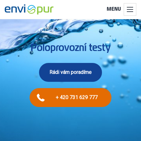
MENU
Poloprovozní testy
Rádi vám poradíme
+ 420 731 629 777