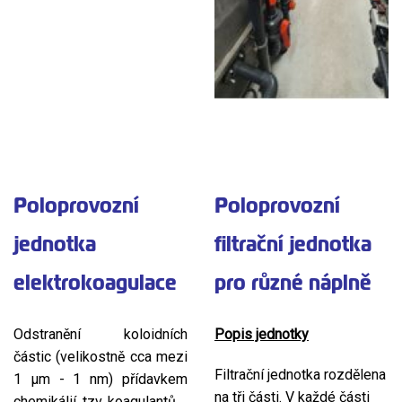
Poloprovozní
Poloprovozní
jednotka
filtrační jednotka
elektrokoagulace
pro různé náplně
Odstranění koloidních
Popis jednotky
částic (velikostně cca mezi
Filtrační jednotka rozdělena
1 µm - 1 nm) přídavkem
na tři části. V každé části
chemikálií, tzv. koagulantů.