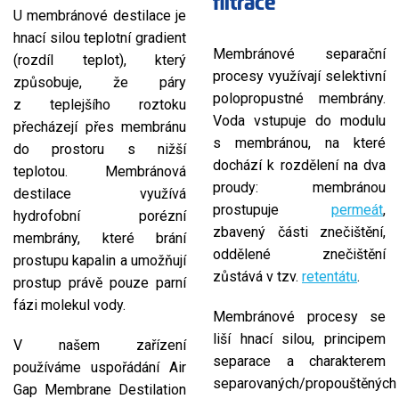
filtrace
U membránové destilace je
hnací silou teplotní gradient
Membránové separační
(rozdíl teplot), který
procesy využívají selektivní
způsobuje, že páry
polopropustné membrány.
z teplejšího roztoku
Voda vstupuje do modulu
přecházejí přes membránu
s membránou, na které
do prostoru s nižší
dochází k rozdělení na dva
teplotou. Membránová
proudy: membránou
destilace využívá
prostupuje
permeát
,
hydrofobní porézní
zbavený části znečištění,
membrány, které brání
oddělené znečištění
prostupu kapalin a umožňují
zůstává v tzv.
retentátu
.
prostup právě pouze parní
fázi molekul vody.
Membránové procesy se
liší hnací silou, principem
V našem zařízení
separace a charakterem
používáme uspořádání Air
separovaných/propouštěných
Gap Membrane Destilation