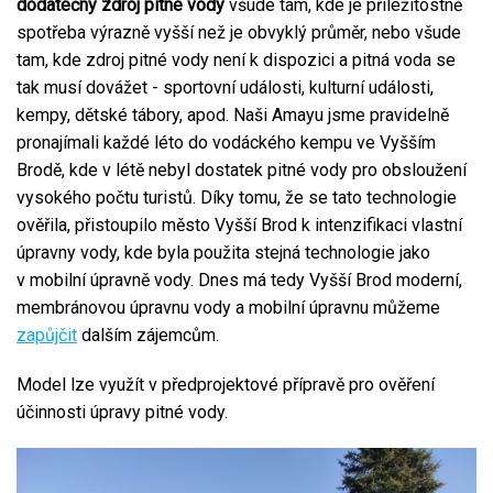
dodatečný zdroj pitné vody
všude tam, kde je příležitostně
spotřeba výrazně vyšší než je obvyklý průměr, nebo všude
tam, kde zdroj pitné vody není k dispozici a pitná voda se
tak musí dovážet - sportovní události, kulturní události,
kempy, dětské tábory, apod. Naši Amayu jsme pravidelně
pronajímali každé léto do vodáckého kempu ve Vyšším
Brodě, kde v létě nebyl dostatek pitné vody pro obsloužení
vysokého počtu turistů. Díky tomu, že se tato technologie
ověřila, přistoupilo město Vyšší Brod k intenzifikaci vlastní
úpravny vody, kde byla použita stejná technologie jako
v mobilní úpravně vody. Dnes má tedy Vyšší Brod moderní,
membránovou úpravnu vody a mobilní úpravnu můžeme
zapůjčit
dalším zájemcům.
Model lze využít v předprojektové přípravě pro ověření
účinnosti úpravy pitné vody.