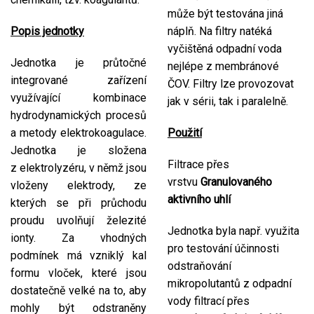
může být testována jiná
Popis jednotky
náplň. Na filtry natéká
vyčištěná odpadní voda
Jednotka je průtočné
nejlépe z membránové
integrované zařízení
ČOV. Filtry lze provozovat
využívající kombinace
jak v sérii, tak i paralelně.
hydrodynamických procesů
a metody elektrokoagulace.
Použití
Jednotka je složena
Filtrace přes
z elektrolyzéru, v němž jsou
vrstvu
Granulovaného
vloženy elektrody, ze
aktivního uhlí
kterých se při průchodu
proudu uvolňují železité
Jednotka byla např. využita
ionty. Za vhodných
pro testování účinnosti
podmínek má vzniklý kal
odstraňování
formu vloček, které jsou
mikropolutantů z odpadní
dostatečně velké na to, aby
vody filtrací přes
mohly být odstraněny