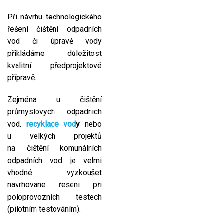
Při návrhu technologického
řešení čištění odpadních
vod či úpravě vody
přikládáme důležitost
kvalitní předprojektové
přípravě.
Zejména u čištění
průmyslových odpadních
vod,
recyklace vod
y
nebo
u velkých projektů
na čištění komunálních
odpadních vod je velmi
vhodné vyzkoušet
navrhované řešení při
poloprovozních testech
(pilotním testováním).