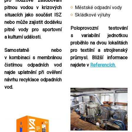
pro nouzové zásobování
pitnou vodou v krizových
Městské odpadní vody
situacích jako součást ISZ
Skládkové výluhy
nebo může zajistit dodávku
Poloprovozní testování
pitné vody pro sportovní
s variabilní jednotkou
a kulturní události.
proběhlo na dvou lokalitách
Samostatně nebo
pro textilní a strojírenský
v kombinaci s membránou
průmysl. Bližší informace
čistírnou odpadních vod
najdete v
Referencích.
najde uplatnění při ověření
návrhu recyklace odpadních
vod.