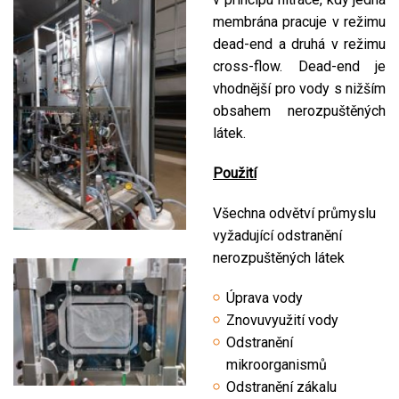
membrána pracuje v režimu
dead-end a druhá v režimu
cross-flow. Dead-end je
vhodnější pro vody s nižším
obsahem nerozpuštěných
látek.
Použití
Všechna odvětví průmyslu
vyžadující odstranění
nerozpuštěných látek
Úprava vody
Znovuvyužití vody
Odstranění
mikroorganismů
Odstranění zákalu