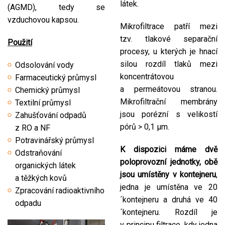
látek.
(AGMD), tedy se
vzduchovou kapsou.
Mikrofiltrace patří mezi
tzv. tlakové separační
Použití
procesy, u kterých je hnací
silou rozdíl tlaků mezi
Odsolování vody
koncentrátovou
Farmaceutický průmysl
a permeátovou stranou.
Chemický průmysl
Mikrofiltrační membrány
Textilní průmysl
jsou porézní s velikostí
Zahušťování odpadů
pórů > 0,1 µm.
z RO a NF
Potravinářský průmysl
K dispozici máme dvě
Odstraňování
poloprovozní jednotky, obě
organických látek
jsou umístěny v kontejneru
,
a těžkých kovů
jedna je umístěna ve 20
Zpracování radioaktivního
´kontejneru a druhá ve 40
odpadu
´kontejneru. Rozdíl je
v principu filtrace, kdy jedna