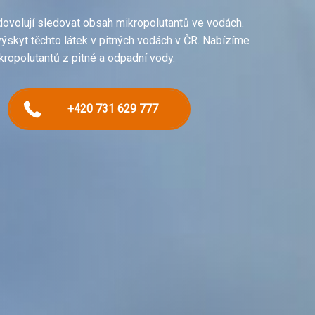
ovolují sledovat obsah mikropolutantů ve vodách.
ýskyt těchto látek v pitných vodách v ČR. Nabízíme
kropolutantů z pitné a odpadní vody.
+420 731 629 777