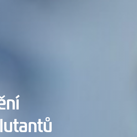
ění
lutantů