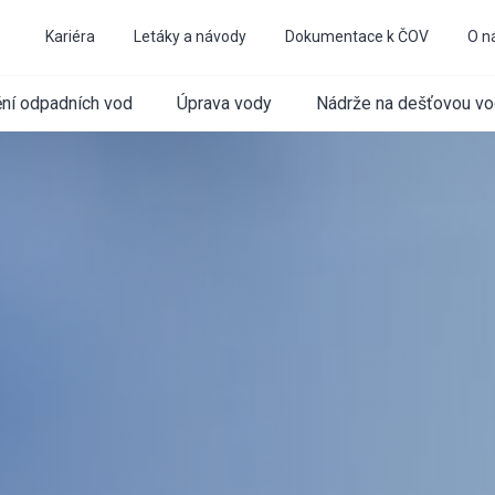
Kariéra
Letáky a návody
Dokumentace k ČOV
O n
ění odpadních vod
Úprava vody
Nádrže na dešťovou v