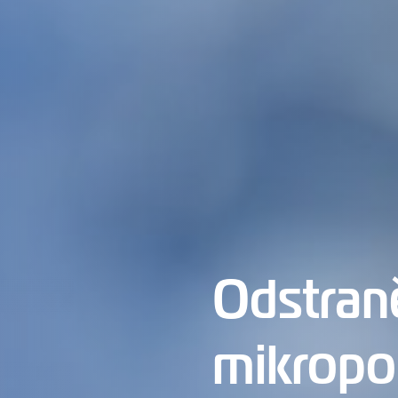
Odstran
mikropo