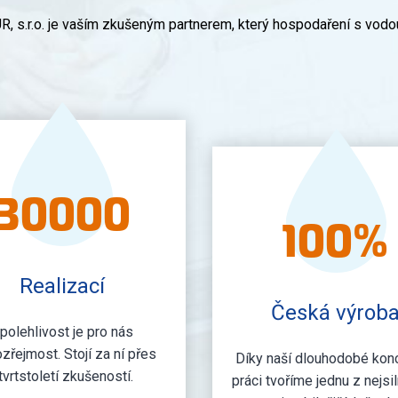
, s.r.o. je vaším zkušeným partnerem, který hospodaření s vodo
30000
100
%
Realizací
Česká výrob
polehlivost je pro nás
řejmost. Stojí za ní přes
Díky naší dlouhodobé kon
tvrtstoletí zkušeností.
práci tvoříme jednu z nejsil