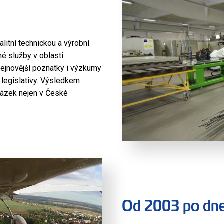
litní technickou a výrobní
é služby v oblasti
nejnovější poznatky i výzkumy
legislativy. Výsledkem
kázek nejen v České
Od 2003 po dn