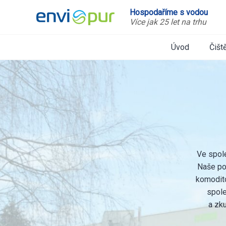
Hospodaříme s vodou
Více jak 25 let na trhu
Úvod
Čišt
Ve spol
Naše por
komodito
spole
a zk