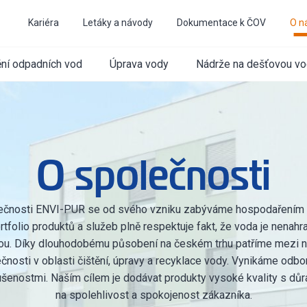
Kariéra
Letáky a návody
Dokumentace k ČOV
O n
ění odpadních vod
Úprava vody
Nádrže na dešťovou v
O společnosti
ečnosti ENVI-PUR se od svého vzniku zabýváme hospodařením 
tfolio produktů a služeb plně respektuje fakt, že voda je nenahr
u. Díky dlouhodobému působení na českém trhu patříme mezi ne
čnosti v oblasti čištění, úpravy a recyklace vody. Vynikáme odbo
ušenostmi. Naším cílem je dodávat produkty vysoké kvality s dů
na spolehlivost a spokojenost zákazníka.