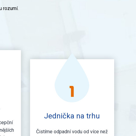
u rozumí.
1
a
Jednička na trhu
cepční
nějších
Čistíme odpadní vodu od více než