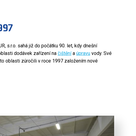
1997
 s.r.o. sahá již do počátku 90. let, kdy dnešní
 oblasti dodávek zařízení na
čištění
a
úpravu
vody. Své
to oblasti zúročili v roce 1997 založením nové