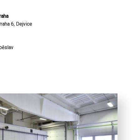
raha
raha 6, Dejvice
běslav