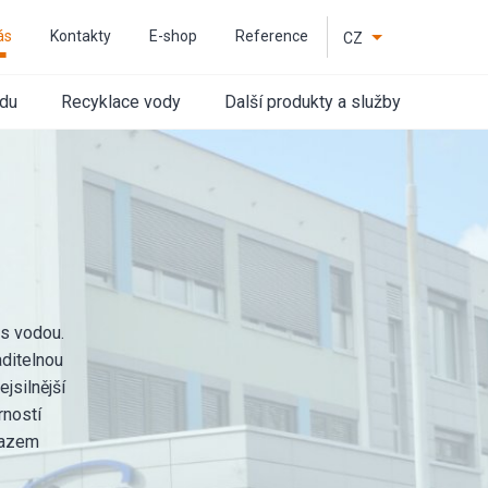
ás
Kontakty
E-shop
Reference
CZ
EN
odu
Recyklace vody
Další produkty a služby
s vodou.
aditelnou
jsilnější
rností
razem