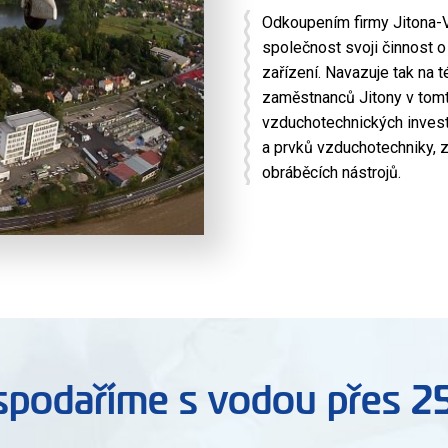
Odkoupením firmy Jitona-Vz
společnost svoji činnost 
zařízení. Navazuje tak na 
zaměstnanců Jitony v tomt
vzduchotechnických investič
a prvků vzduchotechniky, 
obráběcích nástrojů.
podaříme s vodou přes 25