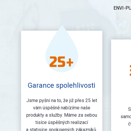
ENVI-PUR
25
+
Garance spolehlivosti
Jsme pyšní na to, že již přes 25 let
vám úspěšně nabízíme naše
S
produkty a služby. Máme za sebou
samoz
tisíce úspěšných realizací
č
a statisíce spokojených zákazníků.