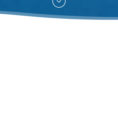
PROJEKTY
Projekty realizované za finanční podpory Operačních
programů Evropské unie.
Projekt „Energeticky úsporná opatření ENVI-PUR"