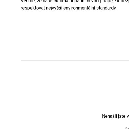
Věříme, že naše čistírna odpadních vod přispěje k b
respektovat nejvyšší environmentální standardy.
Nenašli jste 