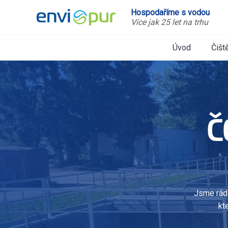
Hospodaříme s vodou
Více jak 25 let na trhu
Úvod
Čišt
Č
Jsme rádi
kt