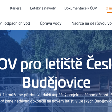
Kariéra
Letáky a návody
Dokumentace k ČOV
O n
ění odpadních vod
Úprava vody
Nádrže na dešťovou v
OV pro letiště Čes
Budějovice
, že můžeme představit další úspěšný projekt naší společnosti
erý jsme nedávno dokončili na novém letišti v Českých Budějovicí