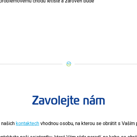
ezproblémovému chodu letiště a zároveň bude
Zavolejte nám
v našich
kontaktech
vhodnou osobu, na kterou se obrátit s Vaší