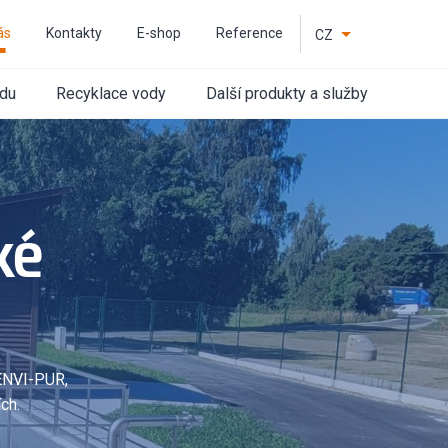
ás
Kontakty
E-shop
Reference
CZ
EN
odu
Recyklace vody
Další produkty a služby
ké
 ENVI-PUR,
ch.