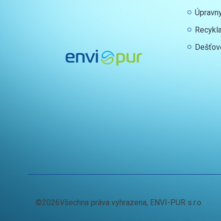
Úpravn
Recykl
Dešťov
©2026Všechna práva vyhrazena, ENVI-PUR s.r.o.