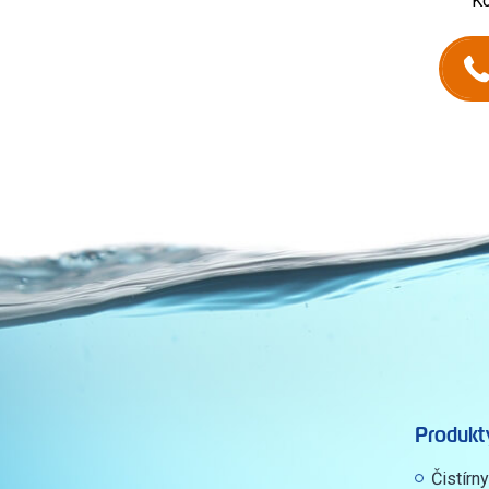
Ko
Produkt
Čistírn