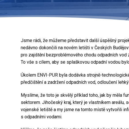
Jsme rádi, že můžeme představit další úspěšný proje
nedávno dokončili na novém letišti v Českých Budějovi
pro zajištění bezproblémového chodu odpadních vod z d
To vše s cílem, aby se splaškovou odpadní vodou bylo
Úkolem ENVI-PUR byla dodávka strojně-technologické 
předčištění a zadržení odpadních vod, odloučení lehký
Myslíme, že toto je skvělý příklad toho, jak by měla 
sektorem. Jihočeský kraj, který je vlastníkem areálu, 
vojenské letiště a my jsme na tomto místě vytvořili inf
s odpadními vodami.