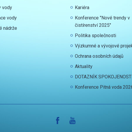
y vody
Kariéra
ace vody
Konference "Nové trendy v
čistírenství 2025"
é nádrže
Politika společnosti
Výzkumné a vývojové proje
Ochrana osobních údajů
Aktuality
DOTAZNÍK SPOKOJENOST
Konference Pitná voda 202