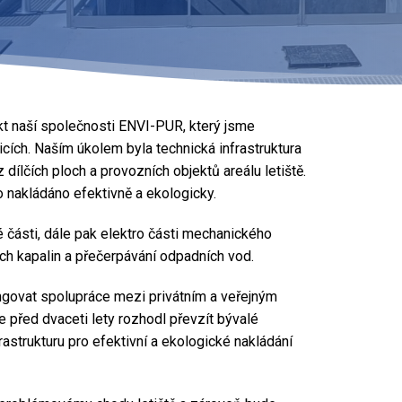
kt naší společnosti ENVI-PUR, který jsme
cích. Naším úkolem byla technická infrastruktura
ílčích ploch a provozních objektů areálu letiště.
 nakládáno efektivně a ekologicky.
části, dále pak elektro části mechanického
ch kapalin a přečerpávání odpadních vod.
fungovat spolupráce mezi privátním a veřejným
se před dvaceti lety rozhodl převzít bývalé
rastrukturu pro efektivní a ekologické nakládání