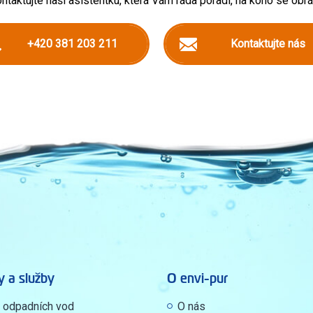
ntaktujte naši asistentku, která Vám ráda poradí, na koho se obrát
+420 381 203 211
Kontaktujte nás
y a služby
O envi-pur
y odpadních vod
O nás