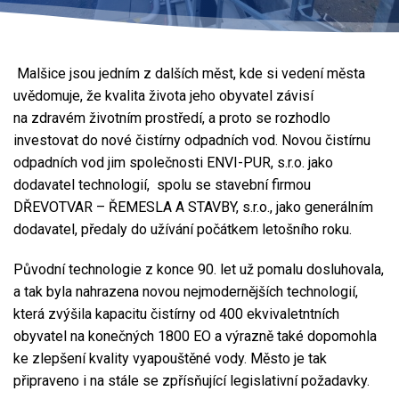
Malšice jsou jedním z dalších měst, kde si vedení města
uvědomuje, že kvalita života jeho obyvatel závisí
na zdravém životním prostředí, a proto se rozhodlo
investovat do nové čistírny odpadních vod. Novou čistírnu
odpadních vod jim společnosti ENVI-PUR, s.r.o. jako
dodavatel technologií, spolu se stavební firmou
DŘEVOTVAR – ŘEMESLA A STAVBY, s.r.o., jako generálním
dodavatel, předaly do užívání počátkem letošního roku.
Původní technologie z konce 90. let už pomalu dosluhovala,
a tak byla nahrazena novou nejmodernějších technologií,
která zvýšila kapacitu čistírny od 400 ekvivaletntních
obyvatel na konečných 1800 EO a výrazně také dopomohla
ke zlepšení kvality vyapouštěné vody. Město je tak
připraveno i na stále se zpřísňující legislativní požadavky.