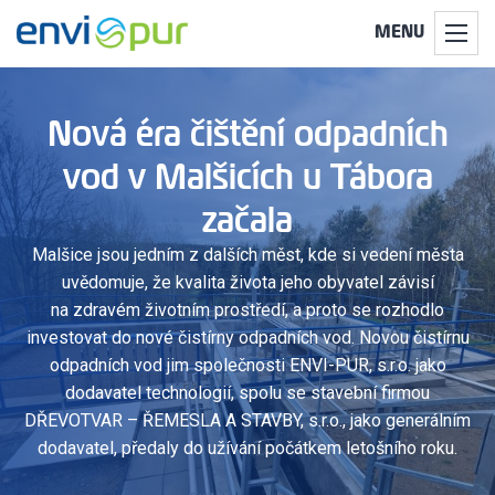
MENU
Nová éra čištění odpadních
vod v Malšicích u Tábora
začala
Malšice jsou jedním z dalších měst, kde si vedení města
uvědomuje, že kvalita života jeho obyvatel závisí
na zdravém životním prostředí, a proto se rozhodlo
investovat do nové čistírny odpadních vod. Novou čistírnu
odpadních vod jim společnosti ENVI-PUR, s.r.o. jako
dodavatel technologií, spolu se stavební firmou
DŘEVOTVAR – ŘEMESLA A STAVBY, s.r.o., jako generálním
dodavatel, předaly do užívání počátkem letošního roku.