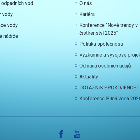
y odpadních vod
O nás
y vody
Kariéra
ace vody
Konference "Nové trendy v
čistírenství 2025"
é nádrže
Politika společnosti
Výzkumné a vývojové proje
Ochrana osobních údajů
Aktuality
DOTAZNÍK SPOKOJENOST
Konference Pitná voda 202