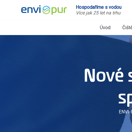
Hospodaříme s vodou
Více jak 25 let na trhu
Úvod
Čišt
Nové s
s
ENVI-