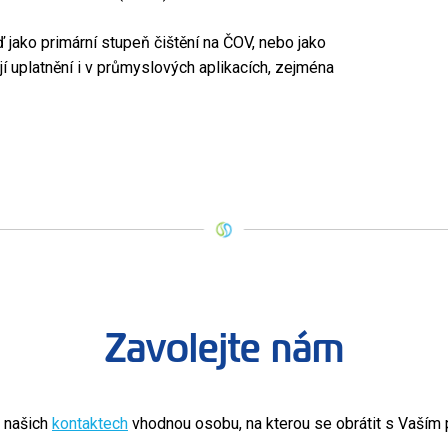
ď jako primární stupeň čištění na ČOV, nebo jako
ejí uplatnění i v průmyslových aplikacích, zejména
Zavolejte nám
v našich
kontaktech
vhodnou osobu, na kterou se obrátit s Vaší