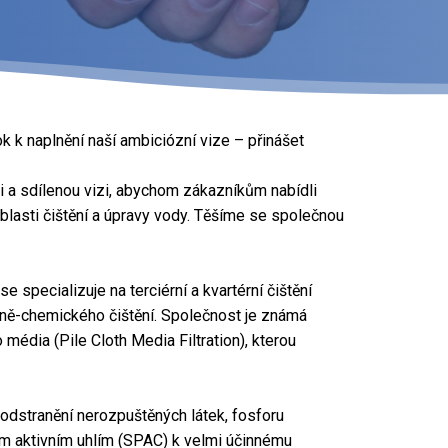
k k naplnění naší ambiciózní vize – přinášet
 a sdílenou vizi, abychom zákazníkům nabídli
lasti čištění a úpravy vody. Těšíme se společnou
specializuje na terciérní a kvartérní čištění
lně-chemického čištění. Společnost je známá
média (Pile Cloth Media Filtration), kterou
odstranění nerozpuštěných látek, fosforu
m aktivním uhlím (SPAC) k velmi účinnému