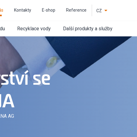
ás
Kontakty
E-shop
Reference
CZ
EN
odu
Recyklace vody
Další produkty a služby
ství se
NA
ANA AG