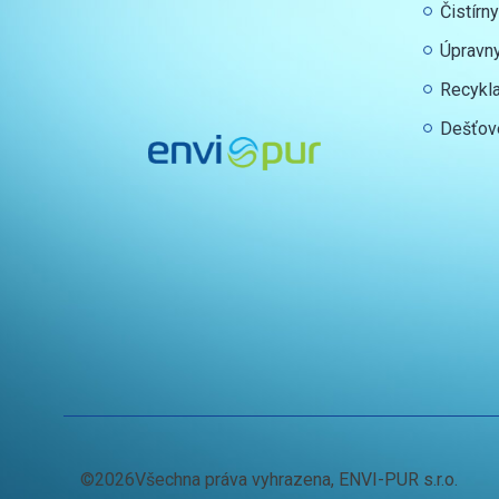
Čistírn
Úpravn
Recykl
Dešťov
©2026Všechna práva vyhrazena, ENVI-PUR s.r.o.