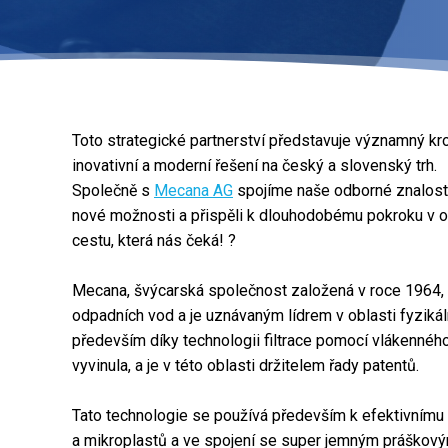
Toto strategické partnerství představuje významný kro
inovativní a moderní řešení na český a slovenský trh.
Společně s
Mecana AG
spojíme naše odborné znalosti
nové možnosti a přispěli k dlouhodobému pokroku v ob
cestu, která nás čeká! ?
Mecana, švýcarská společnost založená v roce 1964, se 
odpadních vod a je uznávaným lídrem v oblasti fyziká
především díky technologii filtrace pomocí vlákenného 
vyvinula, a je v této oblasti držitelem řady patentů.
Tato technologie se používá především k efektivnímu 
a mikroplastů a ve spojení se super jemným práškový