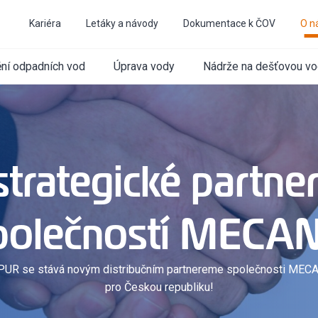
Kariéra
Letáky a návody
Dokumentace k ČOV
O n
ění odpadních vod
Úprava vody
Nádrže na dešťovou v
trategické partner
polečností MECA
PUR se stává novým distribučním partnereme společnosti MEC
pro Českou republiku!