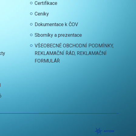
Certifikace
Ceníky
Dokumentace k ČOV
Sborníky a prezentace
VŠEOBECNÉ OBCHODNÍ PODMÍNKY,
kty
REKLAMAČNÍ ŘÁD, REKLAMAČNÍ
FORMULÁŘ
I
6