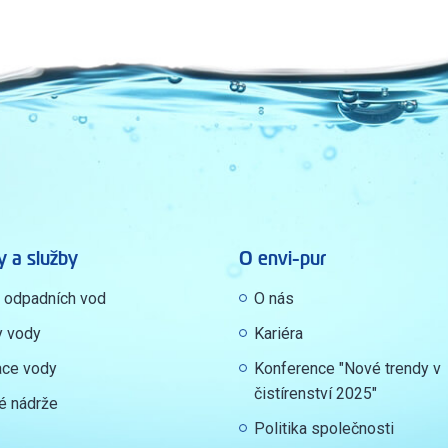
y a služby
O envi-pur
y odpadních vod
O nás
y vody
Kariéra
ace vody
Konference "Nové trendy v
čistírenství 2025"
é nádrže
Politika společnosti