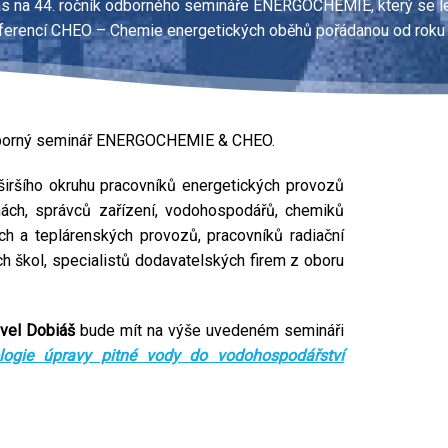
 na 44. ročník odborného semináře ENERGOCHEMIE, který se le
ferencí CHEO – Chemie energetických oběhů pořádanou od roku
odborný seminář ENERGOCHEMIE & CHEO.
iršího okruhu pracovníků energetických provozů
nách, správců zařízení, vodohospodářů, chemiků
ch a teplárenských provozů, pracovníků radiační
h škol, specialistů dodavatelských firem z oboru
avel Dobiáš
bude mít na výše uvedeném semináři
logie úpravy pitné vody do vodohospodářství