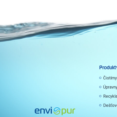
Produkt
Čistírn
Úpravn
Recykl
Dešťov