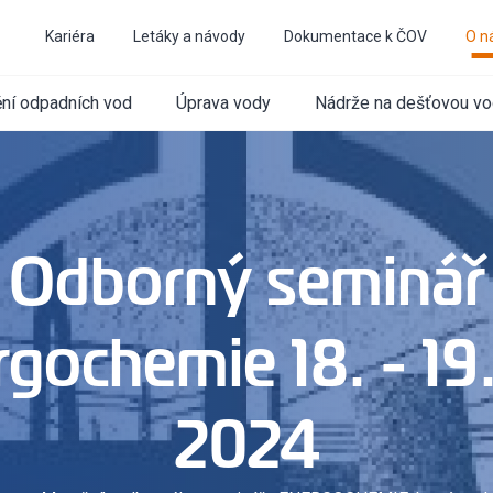
Kariéra
Letáky a návody
Dokumentace k ČOV
O n
ění odpadních vod
Úprava vody
Nádrže na dešťovou v
Odborný seminář
gochemie 18. - 19
2024