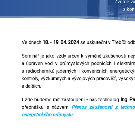
Zveme vás
s kon
Ve dnech
18. - 19. 04. 2024
se uskuteční v Třebíči 
Seminář je jako vždy určen
k výměně zkušeností nejš
a úpraven vod v průmyslových podnicích i elektrár
a radiochemiků jaderných i konvenčních energetický
kontroly, výzkumných a vývojových pracovišť, vysokýc
a dalších.
I zde budeme mít zastoupení -
náš technolog
Ing. P
přednášku s názvem
Přenos zkušeností z techno
energetického průmyslu.