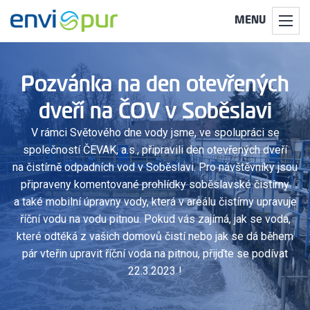
MENU
Pozvánka na den otevřených
dveří na ČOV v Soběslavi
V rámci Světového dne vody jsme, ve spolupráci se
společností ČEVAK, a.s., připravili den otevřených dveří
na čistírně odpadních vod v Soběslavi. Pro návštěvníky jsou
připraveny komentované prohlídky soběslavské čistírny
a také mobilní úpravny vody, která v areálu čistírny upravuje
říční vodu na vodu pitnou. Pokud vás zajímá, jak se voda,
které odtéká z vašich domovů čistí nebo jak se dá během
pár vteřin upravit říční voda na pitnou, přijďte se podívat
22.3.2023 !