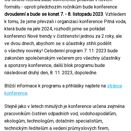
formátu - oproti předchozím ročníkům bude konference
dvoudenní a bude se konat 7. - 8. listopadu 2023
. Vzhledem
k tomu, že jsme převzali i organizaci konference Pitná voda,
která bude na jaře 2024, rozhodli jsme se pořádat
konferenci Nové trendy v čistírenství jednou za 2 roky, ale
ve dvou dnech, abychom se s účastníky stihli podělit
o všechny novinky!
Celodenní program 7. 11. 2023 bude
zakončen společenským večerem pro všechny účastníky
a sponzory konference, další blok programu bude
následovat druhý den, 8. 11. 2023, dopoledne.
Bližší informace k programu a přihlášky najdete na
stránce
konference
.
Stejně jako v letech minulých je konference určena zejména
pracovníkům čistíren odpadních vod, vodohospodářům,
ekologům, technologům, dotačním specialistům,
technickým ředitelům a vedení průmyslových firem,