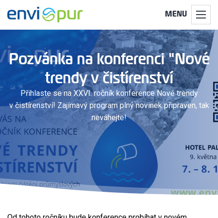
MENU
Pozvánka na konferenci "Nové
trendy v čistírenství
Přihlaste se na XXVI. ročník konference Nové trendy
v čistírenství! Zajímavý program plný novinek připraven, tak
neváhejte!
Od tohoto ročníku bude konference probíhat v novém