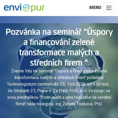
MENU
Pozvánka na seminář "Úspory
a financování zelené
transformace malých a
středních firem "
Zveme Vás na seminář "Úspory a financování zelené
transformace malých a středních firem" pořádaný
Technologickým centrem AV ČR, 14.6.2022, od 9.00 hod. ,
Ve Struhách 27, Praha 6. Za ENVI-PUR, s.r.o. vystoupí se
svou přednáškou "Vodní audit a jeho realizace ve výrobní
firmě" naše kolegyně, ing. Žaneta Ťopková, PhD.