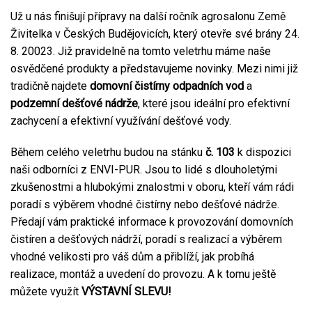
Už u nás finišují přípravy na další ročník agrosalonu Země
Živitelka v Českých Budějovicích, který otevře své brány 24.
8. 20023. Již pravidelně na tomto veletrhu máme naše
osvědčené produkty a představujeme novinky. Mezi nimi již
tradičně najdete
domovní čistírny odpadních vod
a
podzemní dešťové nádrže
, které jsou ideální pro efektivní
zachycení a efektivní využívání dešťové vody.
Během celého veletrhu budou na stánku
č. 103
k dispozici
naši odborníci z ENVI-PUR. Jsou to lidé s dlouholetými
zkušenostmi a hlubokými znalostmi v oboru, kteří vám rádi
poradí s výběrem vhodné čistírny nebo dešťové nádrže.
Předají vám praktické informace k provozování domovních
čistíren a dešťových nádrží, poradí s realizací a výběrem
vhodné velikosti pro váš dům a přiblíží, jak probíhá
realizace, montáž a uvedení do provozu. A k tomu ještě
můžete využít
VÝSTAVNÍ SLEVU!