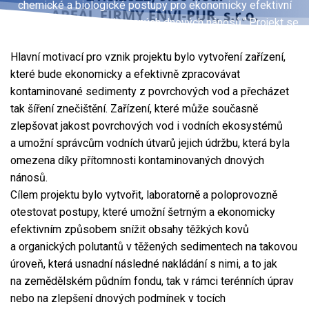
chemické a biologické postupy pro ekonomicky efektivní
zpracování dekontaminovaných dnových nánosů.“ Projekt se
blíží ke svému závěru. Při této příležitosti mi ještě jednou
Hlavní motivací pro vznik projektu bylo vytvoření zařízení,
dovolte, abychom vás pozvali na krátký seminář spojený
které bude ekonomicky a efektivně zpracovávat
s praktickou ukázkou a představením technologie
kontaminované sedimenty z povrchových vod a přecházet
a funkčního prototypu, které vznikly jako výsledek projektu.
tak šíření znečištění. Zařízení, které může současně
zlepšovat jakost povrchových vod i vodních ekosystémů
a umožní správcům vodních útvarů jejich údržbu, která byla
omezena díky přítomnosti kontaminovaných dnových
nánosů.
Cílem projektu bylo vytvořit, laboratorně a poloprovozně
otestovat postupy, které umožní šetrným a ekonomicky
efektivním způsobem snížit obsahy těžkých kovů
a organických polutantů v těžených sedimentech na takovou
úroveň, která usnadní následné nakládání s nimi, a to jak
na zemědělském půdním fondu, tak v rámci terénních úprav
nebo na zlepšení dnových podmínek v tocích