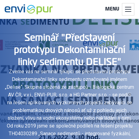
MENU
Seminář "Představení
prototypu Dekontaminační
linky sedimentu DELISE"
Zveme vás na seminář týkající se představení prototypu
Dekontaminační linky sedimentu označované jménem
„Delise“. Skupina složená ze zástupců - Biologické centrum
AV ČR, v.v.i., ENVI-PUR, s.r.o. a HG Partner s.r.o. - se podílí
na řešení aplikovaných výzkumných projektů zabývající se
problematikou dnových nánosů ať už z pohledu jejich
složení, vlivu na vodní ekosystémy nebo nakládání s nimi.
Od roku 2019 jsme se společně podíleli na řešení projektu
TH04030289 „Sanace sedimentů - integrované fyzikální,