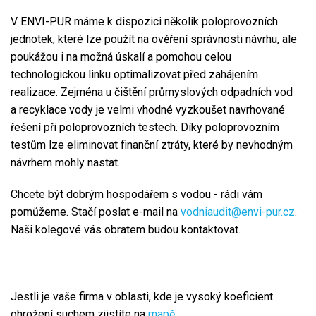
V ENVI-PUR máme k dispozici několik poloprovozních
jednotek, které lze použít na ověření správnosti návrhu, ale
poukážou i na možná úskalí a pomohou celou
technologickou linku optimalizovat před zahájením
realizace. Zejména u čištění průmyslových odpadních vod
a recyklace vody je velmi vhodné vyzkoušet navrhované
řešení při poloprovozních testech. Díky poloprovozním
testům lze eliminovat finanční ztráty, které by nevhodným
návrhem mohly nastat.
Chcete být dobrým hospodářem s vodou - rádi vám
pomůžeme. Stačí poslat e-mail na
vodniaudit@envi-pur.cz
.
Naši kolegové vás obratem budou kontaktovat.
Jestli je vaše firma v oblasti, kde je vysoký koeficient
ohrožení suchem zjistíte na
mapě