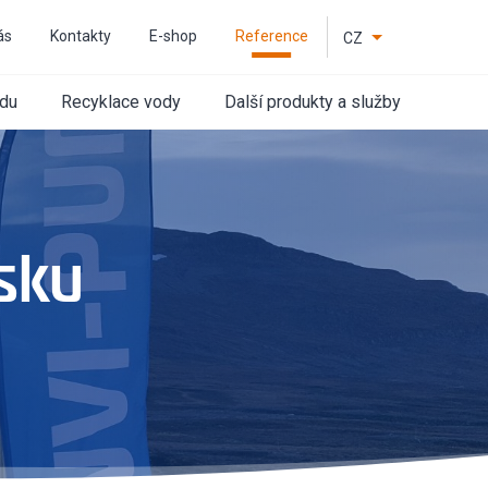
ás
Kontakty
E-shop
Reference
CZ
EN
odu
Recyklace vody
Další produkty a služby
sku