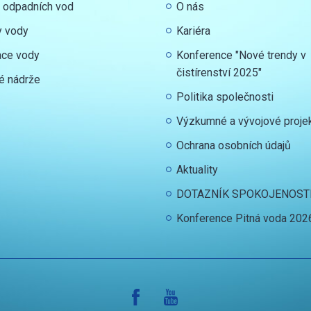
y odpadních vod
O nás
y vody
Kariéra
ace vody
Konference "Nové trendy v
čistírenství 2025"
é nádrže
Politika společnosti
Výzkumné a vývojové proje
Ochrana osobních údajů
Aktuality
DOTAZNÍK SPOKOJENOST
Konference Pitná voda 202