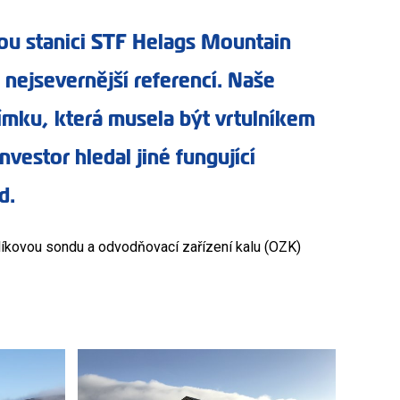
kou stanici STF Helags Mountain
 nejsevernější referencí. Naše
jímku, která musela být vrtulníkem
vestor hledal jiné fungující
d.
íkovou sondu a odvodňovací zařízení kalu (OZK)