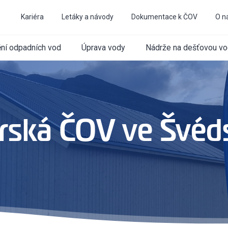
Kariéra
Letáky a návody
Dokumentace k ČOV
O n
ění odpadních vod
Úprava vody
Nádrže na dešťovou v
rská ČOV ve Švéd