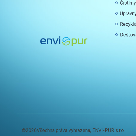
Čistírn
Úpravn
Recykl
Dešťov
©2026Všechna práva vyhrazena, ENVI-PUR s.r.o.