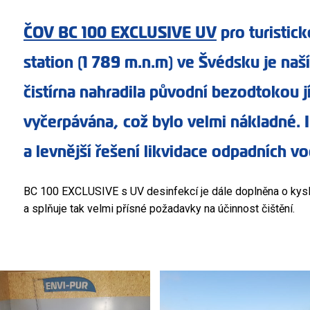
ČOV BC 100 EXCLUSIVE UV
pro turistic
station (1 789 m.n.m) ve Švédsku je naší
čistírna nahradila původní bezodtokou 
vyčerpávána, což bylo velmi nákladné. In
a levnější řešení likvidace odpadních vo
BC 100 EXCLUSIVE s UV desinfekcí je dále doplněna o kysl
a splňuje tak velmi přísné požadavky na účinnost čištění.