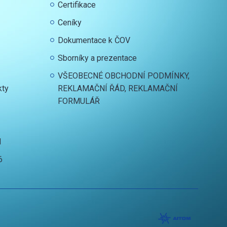
Certifikace
Ceníky
Dokumentace k ČOV
Sborníky a prezentace
VŠEOBECNÉ OBCHODNÍ PODMÍNKY,
kty
REKLAMAČNÍ ŘÁD, REKLAMAČNÍ
FORMULÁŘ
I
6