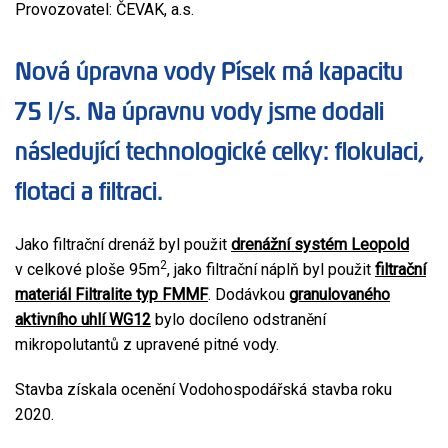
Provozovatel: ČEVAK, a.s.
Nová úpravna vody Písek má kapacitu
75 l/s. Na úpravnu vody jsme dodali
následující technologické celky: flokulaci,
flotaci a filtraci.
Jako filtrační drenáž byl použit
drenážní systém Leopold
2
v celkové ploše 95m
, jako filtrační náplň byl použit
filtrační
materiál Filtralite typ FMMF
. Dodávkou
granulovaného
aktivního uhlí WG12
bylo docíleno odstranění
mikropolutantů z upravené pitné vody.
Stavba získala ocenění Vodohospodářská stavba roku
2020.