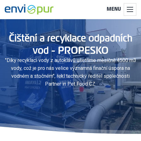
MENU
Čištění a recyklace odpadních
vod - PROPESKO
"Díky recyklaci vody z autoklávů ušetříme měsíčně 4500 m3
vody, což je pro nás velice významná finační úspora na
vodném a stočném", řekl technický ředitel společnosti
Partner in Pet Food CZ.