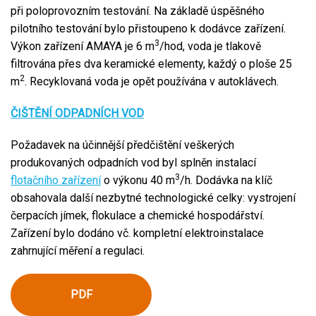
při poloprovozním testování. Na základě úspěšného
pilotního testování bylo přistoupeno k dodávce zařízení.
3
Výkon zařízení AMAYA je 6 m
/hod, voda je tlakově
filtrována přes dva keramické elementy, každý o ploše 25
2
m
. Recyklovaná voda je opět používána v autoklávech.
ČIŠTĚNÍ ODPADNÍCH VOD
Požadavek na účinnější předčištění veškerých
produkovaných odpadních vod byl splněn instalací
3
flotačního zařízení
o výkonu 40 m
/h. Dodávka na klíč
obsahovala další nezbytné technologické celky: vystrojení
čerpacích jímek, flokulace a chemické hospodářství.
Zařízení bylo dodáno vč. kompletní elektroinstalace
zahrnující měření a regulaci.
PDF